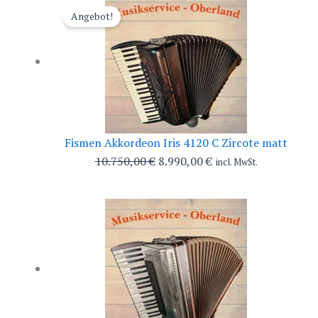
6.499,00 €
5.990,00 €.
Angebot!
Fismen Akkordeon Iris 4120 C Zircote matt
Ursprünglicher
Aktueller
10.750,00
€
8.990,00
€
incl. MwSt.
Preis
Preis
war:
ist:
10.750,00 €
8.990,00 €.