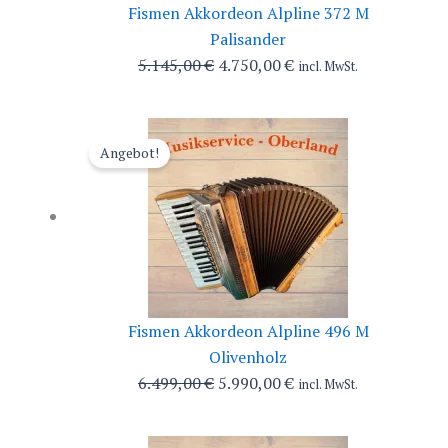
Fismen Akkordeon Alpline 372 M
Palisander
Ursprünglicher
Aktueller
5.145,00
€
4.750,00
€
incl. MwSt.
Preis
Preis
war:
ist:
5.145,00 €
4.750,00 €.
Angebot!
Fismen Akkordeon Alpline 496 M
Olivenholz
Ursprünglicher
Aktueller
6.499,00
€
5.990,00
€
incl. MwSt.
Preis
Preis
war:
ist: