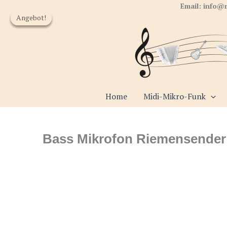
Zum
Email: info@
Angebot!
Angebot!
Angebot!
Angebot!
Inhalt
springen
Home
Midi-Mikro-Funk
Bass Mikrofon Riemensender